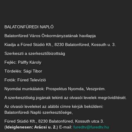
BALATONFÜREDI NAPLÓ
Balatonfüred Város Önkormányzatának havilapja
Kiadja a Füred Stúdió Kft., 8230 Balatonfüred, Kossuth u. 3.
Szerkeszti a szerkesztőbizottság
Fejléc: Pálffy Károly
Tördelés: Sági Tibor
Fotók: Füred Televízió
Nyomdai munkálatok: Prospektus Nyomda, Veszprém.
A szerkesztőség jogának tekinti az olvasói levelek megrövidítését.
Az olvasói leveleket az alábbi címre kérjük beküldeni:
Balatonfüredi Napló szerkesztősége,
Füred Stúdió Kft., 8230 Balatonfüred, Kossuth utca 3.
(
Ideiglenesen: Arácsi u. 2.
) E-mail:
furedtv@furedtv.hu