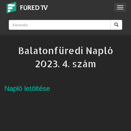
Toggl
navig
Balatonfüredi Napló
2023. 4. szám
Napló letöltése
Napló letöltése