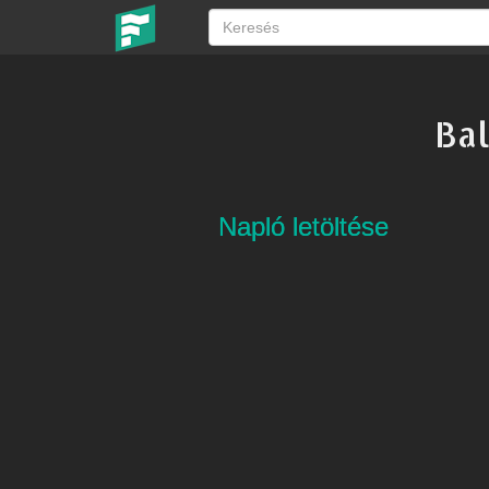
Bal
Napló letöltése
Napló letöltése