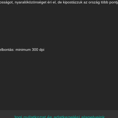
osságot, nyaralóközönséget éri el, de kipostázzuk az ország több pontjá
elbontás: minimum 300 dpi
Jogi nyilatkozat és adatkezelési alapelveink