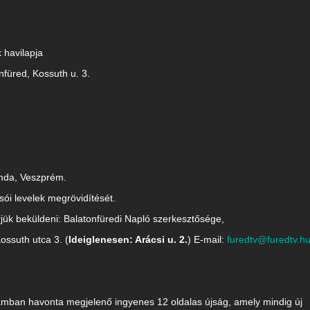
havilapja
nfüred, Kossuth u. 3.
mda, Veszprém.
sói levelek megrövidítését.
rjük beküldeni: Balatonfüredi Napló szerkesztősége,
ossuth utca 3. (
Ideiglenesen: Arácsi u. 2.
) E-mail:
furedtv@furedtv.h
mban havonta megjelenő ingyenes 12 oldalas újság, amely mindig új