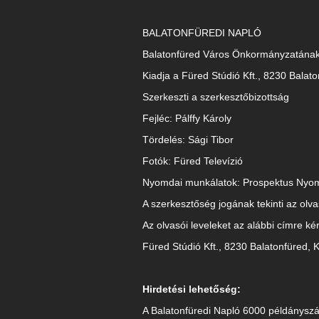
BALATONFÜREDI NAPLÓ
Balatonfüred Város Önkormányzatának 
Kiadja a Füred Stúdió Kft., 8230 Balato
Szerkeszti a szerkesztőbizottság
Fejléc: Pálffy Károly
Tördelés: Sági Tibor
Fotók: Füred Televízió
Nyomdai munkálatok: Prospektus Nyo
A szerkesztőség jogának tekinti az olva
Az olvasói leveleket az alábbi címre ké
Füred Stúdió Kft., 8230 Balatonfüred, K
Hirdetési lehetőség:
A Balatonfüredi Napló 6000 példányszá