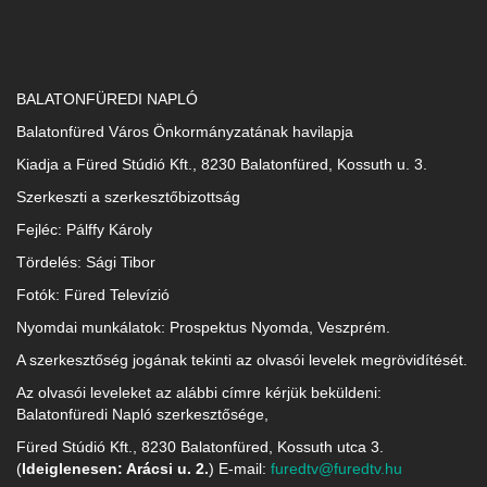
BALATONFÜREDI NAPLÓ
Balatonfüred Város Önkormányzatának havilapja
Kiadja a Füred Stúdió Kft., 8230 Balatonfüred, Kossuth u. 3.
Szerkeszti a szerkesztőbizottság
Fejléc: Pálffy Károly
Tördelés: Sági Tibor
Fotók: Füred Televízió
Nyomdai munkálatok: Prospektus Nyomda, Veszprém.
A szerkesztőség jogának tekinti az olvasói levelek megrövidítését.
Az olvasói leveleket az alábbi címre kérjük beküldeni:
Balatonfüredi Napló szerkesztősége,
Füred Stúdió Kft., 8230 Balatonfüred, Kossuth utca 3.
(
Ideiglenesen: Arácsi u. 2.
) E-mail:
furedtv@furedtv.hu