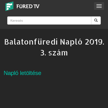
Toggl
navig
Balatonfüredi Napló 2019.
3. szám
Napló letöltése
Napló letöltése