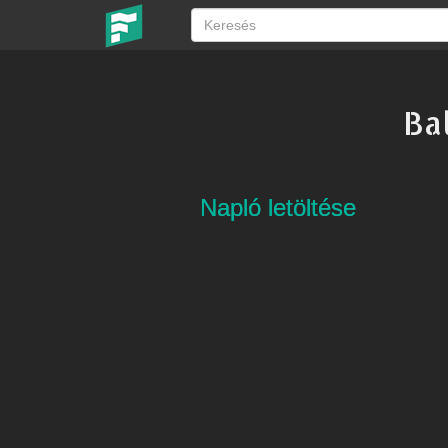
Ba
Napló letöltése
Napló letöltése