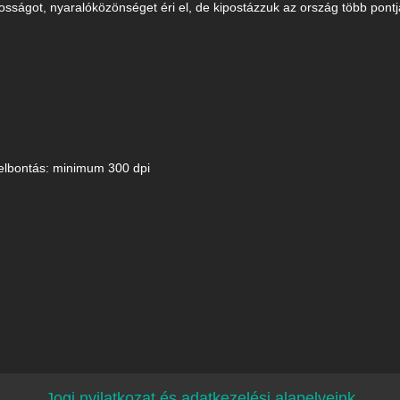
osságot, nyaralóközönséget éri el, de kipostázzuk az ország több pontjá
elbontás: minimum 300 dpi
Jogi nyilatkozat és adatkezelési alapelveink