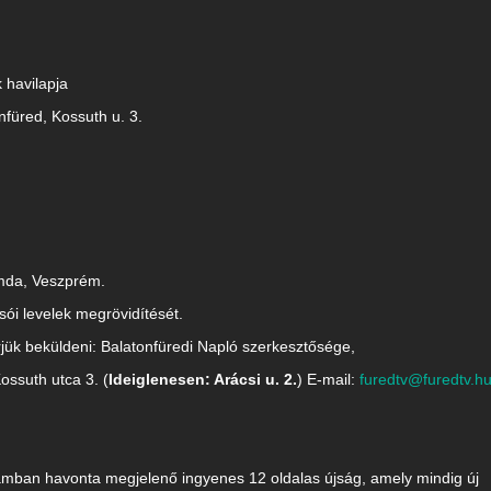
havilapja
nfüred, Kossuth u. 3.
mda, Veszprém.
sói levelek megrövidítését.
rjük beküldeni: Balatonfüredi Napló szerkesztősége,
ossuth utca 3. (
Ideiglenesen: Arácsi u. 2.
) E-mail:
furedtv@furedtv.h
mban havonta megjelenő ingyenes 12 oldalas újság, amely mindig új