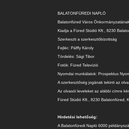
BALATONFÜREDI NAPLÓ
Balatonfüred Város Önkormányzatának 
Kiadja a Füred Stúdió Kft., 8230 Balato
Szerkeszti a szerkesztőbizottság
Fejléc: Pálffy Károly
Tördelés: Sági Tibor
Fotók: Füred Televízió
Nyomdai munkálatok: Prospektus Nyo
A szerkesztőség jogának tekinti az olva
Az olvasói leveleket az alábbi címre ké
Füred Stúdió Kft., 8230 Balatonfüred, K
Hirdetési lehetőség:
A Balatonfüredi Napló 6000 példányszá