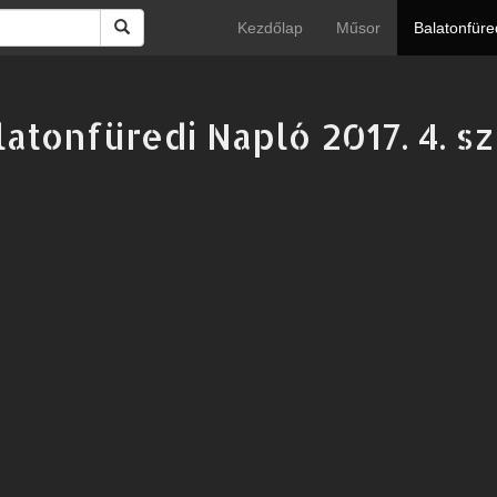
Kezdőlap
Műsor
Balatonfüre
latonfüredi Napló 2017. 4. s