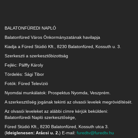
BALATONFÜREDI NAPLÓ
Balatonfüred Város Önkormányzatának havilapja
Kiadja a Füred Stúdió Kft., 8230 Balatonfüred, Kossuth u. 3.
Szerkeszti a szerkesztőbizottság
Fejléc: Pálffy Károly
Tördelés: Sági Tibor
Fotók: Füred Televízió
Nyomdai munkálatok: Prospektus Nyomda, Veszprém.
A szerkesztőség jogának tekinti az olvasói levelek megrövidítését.
Az olvasói leveleket az alábbi címre kérjük beküldeni:
Balatonfüredi Napló szerkesztősége,
Füred Stúdió Kft., 8230 Balatonfüred, Kossuth utca 3.
(
Ideiglenesen: Arácsi u. 2.
) E-mail:
furedtv@furedtv.hu