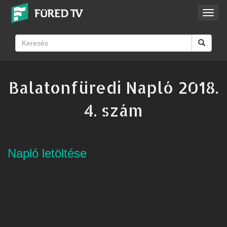
Toggl
navig
Balatonfüredi Napló 2018.
4. szám
Napló letöltése
Napló letöltése