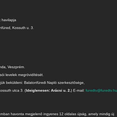
havilapja
nfüred, Kossuth u. 3.
mda, Veszprém.
sói levelek megrövidítését.
rjük beküldeni: Balatonfüredi Napló szerkesztősége,
ossuth utca 3. (
Ideiglenesen: Arácsi u. 2.
) E-mail:
furedtv@furedtv.h
mban havonta megjelenő ingyenes 12 oldalas újság, amely mindig új