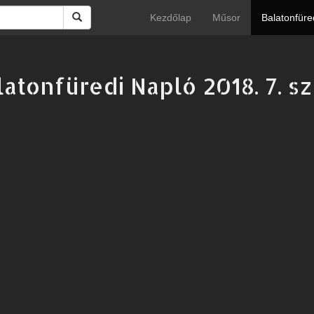
Kezdőlap
Műsor
Balatonfüre
latonfüredi Napló 2018. 7. s