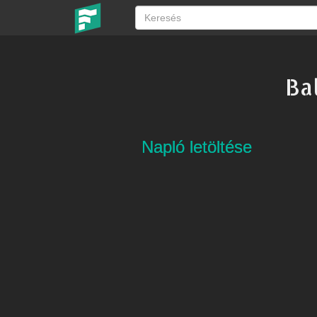
Ba
Napló letöltése
Napló letöltése