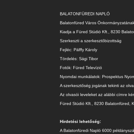
BALATONFÜREDI NAPLÓ
Balatonfüred Város Önkormányzatának 
Kiadja a Füred Stúdió Kft., 8230 Balato
Szerkeszti a szerkesztőbizottság
Fejléc: Pálffy Károly
Tördelés: Sági Tibor
Fotók: Füred Televízió
Nyomdai munkálatok: Prospektus Nyo
A szerkesztőség jogának tekinti az olva
Az olvasói leveleket az alábbi címre ké
Füred Stúdió Kft., 8230 Balatonfüred, K
Hirdetési lehetőség:
A Balatonfüredi Napló 6000 példányszá