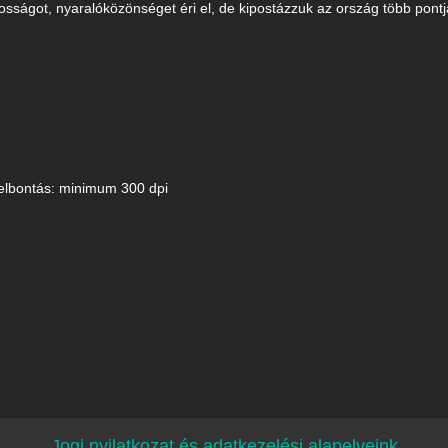
osságot, nyaralóközönséget éri el, de kipostázzuk az ország több pontjá
elbontás: minimum 300 dpi
Jogi nyilatkozat és adatkezelési alapelveink