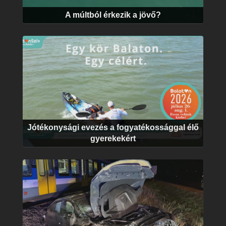
A múltból érkezik a jövő?
Jótékonysági evezés a fogyatékossággal élő
gyerekekért