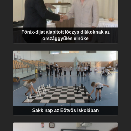
Főnix-díjat alapított lóczys diákoknak az
országgyűlés elnöke
Sakk nap az Eötvös iskolában