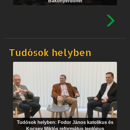
Bakonyerdőnél
Tudósok helyben
Tudósok helyben: Fodor János katolikus és
Kocsev Miklós református teológus