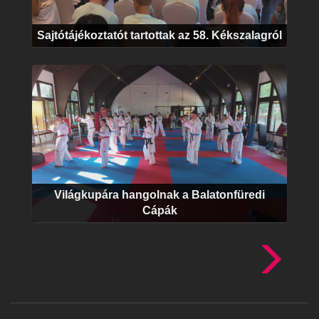
Sajtótájékoztatót tartottak az 58. Kékszalagról
Világkupára hangolnak a Balatonfüredi
Cápák