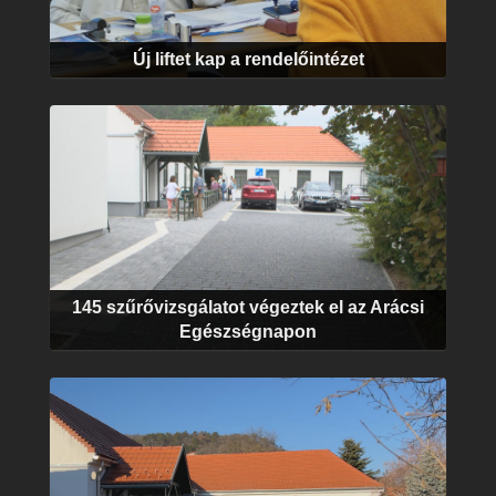
Új liftet kap a rendelőintézet
145 szűrővizsgálatot végeztek el az Arácsi
Egészségnapon