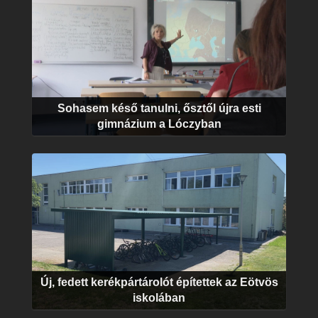
Sohasem késő tanulni, ősztől újra esti
gimnázium a Lóczyban
Új, fedett kerékpártárolót építettek az Eötvös
iskolában