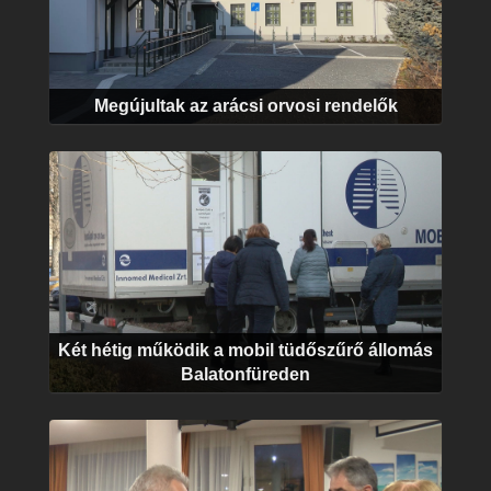
Megújultak az arácsi orvosi rendelők
Két hétig működik a mobil tüdőszűrő állomás
Balatonfüreden