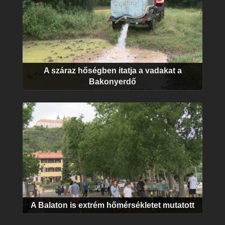
A száraz hőségben itatja a vadakat a
Bakonyerdő
A Balaton is extrém hőmérsékletet mutatott